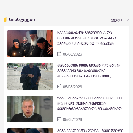
სიახლეები
ყველა
საპატრიარქო: ზუგდიდისა და
ცაიშის მიტროპოლიტი გერასიმე
ეპარქიის სამღვდელოებასთან
ერთად ლანა ლატარიას სახლში
06/08/2026
იმყოფებოდა, მის ოჯახს
მიუსამძიმრა და გარდაცვლილის
სულის საოხად პანაშვიდი
აფხაზეთის ომის მონაწილე ბადრი
აღავლინა
მანჯავიძე გია ბარამიძეზე:
კომკავშირი - კარიერისთვის,
ეროვნული მოძრაობა -
05/08/2026
კარიერისთვის, აფხაზეთის ომი და
ვეტერანის სტატუსი - კარიერისთვის,
პოლიციის აკადემიის დიპლომი -
ზაალ ანჯაფარიძე: საქართველოში
კარიერისთვის. დანაშაულებრივი
მოქმედი, თუმცა უცხოეთში
ტყუილი, ტყვეთა დახვრეტის
რეგისტრირებული და შესაბამისად
თაობაზე რისთვის დასჭირდა, ესეც
იქ მათი უცხოური პატრონაჟის ქვეშ
კარიერისთვის?
05/08/2026
მყოფი მედია უკვე წლებია ეწევა
საქართველოს გაშავების კამპანიას
- ვეტყოდი სუს-ს, რომ ადრე იყო
გიგა ავალიანის დედა - ჩემი შვილი