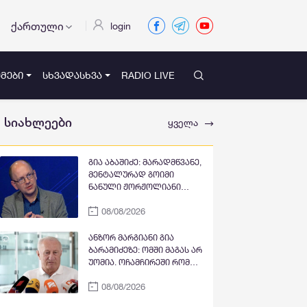
ქართული
login
ᲛᲔᲑᲘ
ᲡᲮᲕᲐᲓᲐᲡᲮᲕᲐ
RADIO LIVE
სიახლეები
ყველა
გია აბაშიძე: მარადმწვანე,
მენტალურად გოიმი
ნანული ჟორჟოლიანი
პრემიერ-მინისტრ
08/08/2026
კობახიძის
გასამართლებას ითხოვს;
შხამიან არსებას ჰგონია,
ანზორ მარგიანი გია
რომ ოდესმე მისი ექს-
ბარამიძეზე: ომში მაგას არ
მეუღლის, ნაცჯალათ
უომია. ოჩამჩირეში რომ
ერეკლე კოდუას ხანა
ჩამოვიდა, მოითხოვა
დადგება საქართველოში
08/08/2026
„კასკა“ და „კასკა“ ჰქონდა
„კლიჩკა“. დადიოდა,