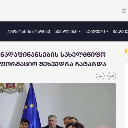
ᲞᲠᲝᲒᲠᲐᲛᲘᲡ ᲒᲠᲐᲤᲘᲙᲘ
ᲡᲘᲐᲮᲚᲔᲔᲑᲘ
ᲡᲢᲐᲢᲘᲔᲑᲘ
ᲒᲐᲓᲐᲪᲔ
ნადაფინანსების სახელმწიფო
ინფორმაციო შეხვედრა ჩატარდა
A-
+A
ა