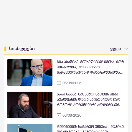
სიახლეები
ყველა
გია აბაშიძე: მიუხედავად იმისა, რომ
შესაძლოა, ორივე მხარე
გარკვეულწილად დაზარალებულად
მივიჩნიოთ, კონფლიქტის
06/08/2026
პროვოცირებაში მთავარი
პასუხისმგებლობა, როგორც ჩანს,
ნია იმნაძეს ეკისრება. ამ ფონზე,
ჯაბა ხუბუა: ნაცსექტისათვის გიგა
ოჯახის წევრების მიერ პროტესტის
ავალიანის დედა საინტერესო იყო
უკიდურესი ფორმების გამოხატვა
როგორც პოტენციური პოლიტიკური
ლოგიკურ დასაბუთებას სრულად
ინსტრუმენტი, რომელიც
მოკლებულია
06/08/2026
შეიძლებოდა, თავიანთი
მიზნებისათვის გამოეყენებინათ,
მაგრამ რაკი ეკა კუპატაძემ თავისი
რუმინეთის საგარეო უწყება - მტკიცე
ტრაგედია პოლიტიკური
უთანხმოებას გამოვხატავთ 7