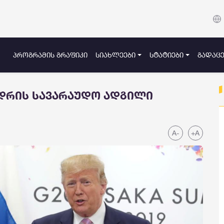
ᲞᲠᲝᲒᲠᲐᲛᲘᲡ ᲒᲠᲐᲤᲘᲙᲘ
ᲡᲘᲐᲮᲚᲔᲔᲑᲘ
ᲡᲢᲐᲢᲘᲔᲑᲘ
ᲒᲐᲓᲐᲪᲔ
ედრის სავარაუდო ადგილი
A-
+A