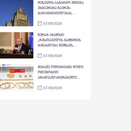
აზიანებს საქართველოს
სახელმწიფო პროგრამაში
რუსეთის საგარეო უწყება
ეროვნულ ინტერესებს
დანერგავს
ეხმაურება ნაურუს
გადაწყვეტილებას
ოკუპირებულ აფხაზეთთან
07/08/2026
დიპლომატიური
ურთიერთობების
შეწყვეტის შესახებ –
ზურაბ აბაშიძე:
„ჩვენთვის ამ
„რუსთაველის გამზირის
გადაწყვეტილების
განახლება ნიშნავს
მოტივები გაუგებარია“
ისტორიული
07/08/2026
მემკვიდრეობის
შენარჩუნებას,
თანამედროვე ურბანული
მებაჟე ოფიცრებმა დიდი
გარემოს შექმნას და
ოდენობით
მნიშვნელოვან
არადეკლარირებული
ინვესტიციას თბილისის
ოქროს საიუველირო
მომავალში“
07/08/2026
ნაკეთობების შემოტანის
ფაქტები აღკვეთეს