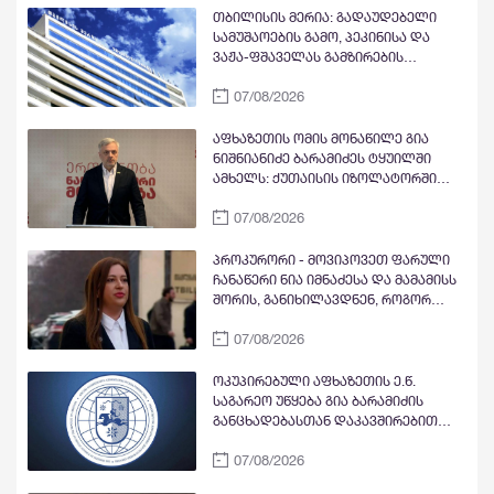
თბილისის მერია: გადაუდებელი
სამუშაოების გამო, პეკინისა და
ვაჟა-ფშაველას გამზირების
გადაკვეთიდან ჟვანიას მოედნის
07/08/2026
მიმართულებით მოძრაობა
დროებით შეიზღუდება
აფხაზეთის ომის მონაწილე გია
ნიშნიანიძე ბარამიძეს ტყუილში
ამხელს: ქუთაისის იზოლატორში
გვყავდა მოწინააღმდეგის 23 ტყვე
07/08/2026
მეომარი, იმავე დღეს გავფრინდი
გუდაუთაში, აეროდრომზე მოვიდნენ
არძინბა, ოზგანი და ბესლან
პროკურორი - მოვიპოვეთ ფარული
კობახია, მოიყვანეს ჩვენი ბიჭები და
ჩანაწერი ნია იმნაძესა და მამამისს
მოხდა გაცვლა ყველა ყველაზე. რა
შორის, განიხილავდნენ, როგორ
ბარამიძე, რის ბარამიძე - იქ
ჩაიდინა გაბაშვილმა დანაშაული -
ბარამიძე არც ყოფილა და არც
07/08/2026
ნიას მამა ამბობს, რომ არასწორად
არავის უნახავს
მოიქცა, თუმცა მამას ეუბნება, რომ
სხვანაირად ვერ მოიქცეოდა,
ოკუპირებული აფხაზეთის ე.წ.
თანამედროვე ეპოქაში სხვანაირად
საგარეო უწყება გია ბარამიძის
ხდება
განცხადებასთან დაკავშირებით
გამოძიების დაწყებაზე
07/08/2026
„განცხადებას“ ავრცელებს