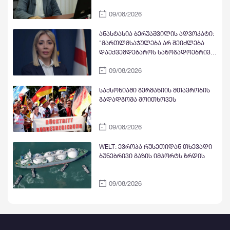
ზუსტად მაშინ და თქვეს ზუსტად ის,
09/08/2026
რაც დაწყებული ქართულ-აფხაზური
პროცესის ისევ კრემლისთვის
ხელსაყრელ ისტორიულ ჩიხში
ანასტასია ბერუაშვილის ადვოკატი:
დაბრუნებას უწყობს ხელს. არის თუ
"მართლმსაჯულება არ შეიძლება
არა ეს კლასიკური სამშობლოს
დაექვემდებაროს საზოგადოებრივი
ღალატი?
ბრბოს ემოციებს, ზეწოლას ან
09/08/2026
წინასწარ შექმნილ საზოგადოებრივ
უარყოფით განწყობებს"
საქსონიაში გერმანიის მთავრობის
გადადგომა მოითხოვეს
09/08/2026
WELT: ევროპა რუსეთიდან თხევადი
ბუნებრივი გაზის იმპორტს ზრდის
09/08/2026