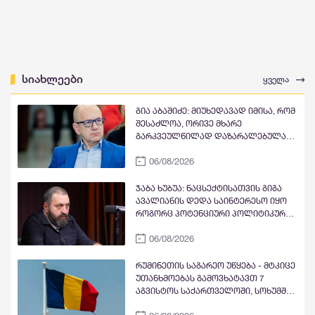
სიახლეები
ყველა
გია აბაშიძე: მიუხედავად იმისა, რომ
შესაძლოა, ორივე მხარე
გარკვეულწილად დაზარალებულად
მივიჩნიოთ, კონფლიქტის
06/08/2026
პროვოცირებაში მთავარი
პასუხისმგებლობა, როგორც ჩანს,
ნია იმნაძეს ეკისრება. ამ ფონზე,
ჯაბა ხუბუა: ნაცსექტისათვის გიგა
ოჯახის წევრების მიერ პროტესტის
ავალიანის დედა საინტერესო იყო
უკიდურესი ფორმების გამოხატვა
როგორც პოტენციური პოლიტიკური
ლოგიკურ დასაბუთებას სრულად
ინსტრუმენტი, რომელიც
მოკლებულია
06/08/2026
შეიძლებოდა, თავიანთი
მიზნებისათვის გამოეყენებინათ,
მაგრამ რაკი ეკა კუპატაძემ თავისი
რუმინეთის საგარეო უწყება - მტკიცე
ტრაგედია პოლიტიკური
უთანხმოებას გამოვხატავთ 7
სპეკულაციის საგნად არ აქცია და
აგვისტოს საქართველოში, სოხუმში
სახელმწიფოსაც ობიექტურად
ჯგუფ Morandi-ის დაგეგმილ
დაუფასა გამოძიების შედეგები,