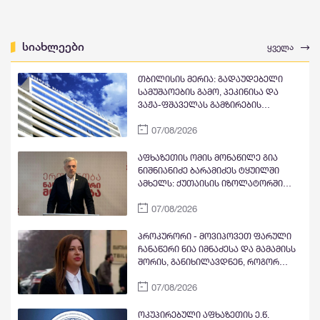
სიახლეები
ყველა
თბილისის მერია: გადაუდებელი
სამუშაოების გამო, პეკინისა და
ვაჟა-ფშაველას გამზირების
გადაკვეთიდან ჟვანიას მოედნის
07/08/2026
მიმართულებით მოძრაობა
დროებით შეიზღუდება
აფხაზეთის ომის მონაწილე გია
ნიშნიანიძე ბარამიძეს ტყუილში
ამხელს: ქუთაისის იზოლატორში
გვყავდა მოწინააღმდეგის 23 ტყვე
07/08/2026
მეომარი, იმავე დღეს გავფრინდი
გუდაუთაში, აეროდრომზე მოვიდნენ
არძინბა, ოზგანი და ბესლან
პროკურორი - მოვიპოვეთ ფარული
კობახია, მოიყვანეს ჩვენი ბიჭები და
ჩანაწერი ნია იმნაძესა და მამამისს
მოხდა გაცვლა ყველა ყველაზე. რა
შორის, განიხილავდნენ, როგორ
ბარამიძე, რის ბარამიძე - იქ
ჩაიდინა გაბაშვილმა დანაშაული -
ბარამიძე არც ყოფილა და არც
07/08/2026
ნიას მამა ამბობს, რომ არასწორად
არავის უნახავს
მოიქცა, თუმცა მამას ეუბნება, რომ
სხვანაირად ვერ მოიქცეოდა,
ოკუპირებული აფხაზეთის ე.წ.