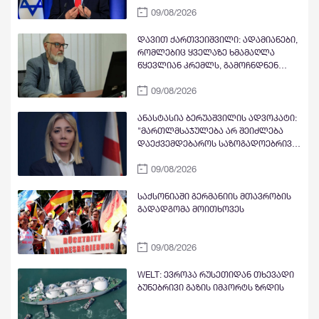
09/08/2026
დავდგეთ საუკეთესო მეგობრების
წინააღმდეგაც, როდესაც ეს
საჭიროა
დავით ქართვეიშვილი: ადამიანები,
რომლებიც ყველაზე ხმამაღლა
წყევლიან კრემლს, გამოჩნდნენ
ზუსტად მაშინ და თქვეს ზუსტად ის,
09/08/2026
რაც დაწყებული ქართულ-აფხაზური
პროცესის ისევ კრემლისთვის
ხელსაყრელ ისტორიულ ჩიხში
ანასტასია ბერუაშვილის ადვოკატი:
დაბრუნებას უწყობს ხელს. არის თუ
"მართლმსაჯულება არ შეიძლება
არა ეს კლასიკური სამშობლოს
დაექვემდებაროს საზოგადოებრივი
ღალატი?
ბრბოს ემოციებს, ზეწოლას ან
09/08/2026
წინასწარ შექმნილ საზოგადოებრივ
უარყოფით განწყობებს"
საქსონიაში გერმანიის მთავრობის
გადადგომა მოითხოვეს
09/08/2026
WELT: ევროპა რუსეთიდან თხევადი
ბუნებრივი გაზის იმპორტს ზრდის