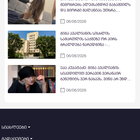
ნანული ჟორჟოლიანის ხელით
სუვერენიტეტისა და ტერიტორიული
მეგობრებს ალექსანდრე გაბაშვილს
მთლიანობის მიმართ
და გიორგი მალანიას უთხრა,
თითქოსდა მისი მასწავლებელი,
06/08/2026
გიგა ავალიანი ზედმეტ ყურადღებას
იჩენდა მის მიმართ, რითაც
ალექსანდრე გაბაშვილი წააქეზა,
გიგა ავალიანის სისხლის
თანამზრახველებთან ერთად თავს
სამართლის საქმეზე ორ პირს
დასხმოდა გიგა ავალიანს
ბრალდება წარედგინა -
პროკურატურა
06/08/2026
ეკა კუპატაძე: გიგა ავალიანის
სიკვდილით ვერავინ ვერანაირ
ბენეფიტს ვერ ნახავს. ვინც არ უნდა
იყოს ის
06/08/2026
სიახლეები
გადაცემები