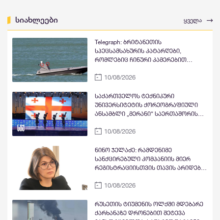
სიახლეები
ყველა
Telegraph: ბრიტანეთის
სპეცსამსახურის კატარღები,
რომლებიც ჩინური კამერებით
აღჭურვილი აღმოჩნდა, მონაცემებს
10/08/2026
ჩინეთს ფარულად გადასცემდა
საქართველოს ტექნიკური
უნივერსიტეტის ქორეოგრაფიული
ანსამბლი „მერანი“ საერთაშორისო
ფესტივალებიდან გრან-პრითა და
10/08/2026
სპეციალური პრიზით დაბრუნდა
ნინო ჯელაძე: რამდენიმე
სანქცირებული კომპანიის მიერ
რეგისტრაციისთვის თავის არიდება,
კიდევ ერთხელ ადასტურებს იმას,
10/08/2026
რომ ეროვნული ბანკის
მარეგულირებელი ჩარჩო და
ბაზარზე დაშვების მოთხოვნები
რუსეთის ტიუმენის ოლქში მდებარე
მკაცრია
ქარხანაზე დრონებით შეტევა