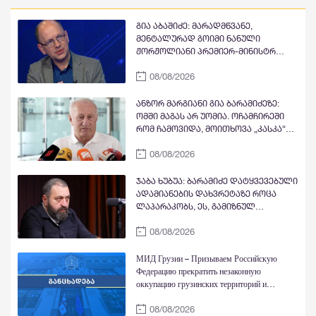
გია აბაშიძე: მარადმწვანე,
მენტალურად გოიმი ნანული
ჟორჟოლიანი პრემიერ-მინისტრ
კობახიძის გასამართლებას ითხოვს;
08/08/2026
შხამიან არსებას ჰგონია, რომ
ოდესმე მისი ექს-მეუღლის,
ნაცჯალათ ერეკლე კოდუას ხანა
ანზორ მარგიანი გია ბარამიძეზე:
დადგება საქართველოში
ომში მაგას არ უომია. ოჩამჩირეში
რომ ჩამოვიდა, მოითხოვა „კასკა“
და „კასკა“ ჰქონდა „კლიჩკა“.
08/08/2026
დადიოდა, სურათებს იღებდა და
გამორბოდა თბილისში. იცრუა და
ტყუილი თქვა, რომ ქართველები
ჯაბა ხუბუა: ბარამიძე დატყვევებული
ტყვეებს ხვრეტდნენო
ადამიანების დახვრეტაზე როცა
ლაპარაკობს, ეს, გამიზნულ
მავნებლობასთან ერთად, მისი
08/08/2026
ქვეცნობიერის ამოძახილია -
საკუთარი ხელწერის სხვისთვის
მიკუთვნების აქტი
МИД Грузии – Призываем Российскую
Федерацию прекратить незаконную
оккупацию грузинских территорий и
действия, направленные на их фактическую
08/08/2026
аннексию