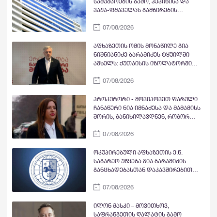
სამუშაოების გამო, პეკინისა და
ვაჟა-ფშაველას გამზირების
გადაკვეთიდან ჟვანიას მოედნის
07/08/2026
მიმართულებით მოძრაობა
დროებით შეიზღუდება
აფხაზეთის ომის მონაწილე გია
ნიშნიანიძე ბარამიძეს ტყუილში
ამხელს: ქუთაისის იზოლატორში
გვყავდა მოწინააღმდეგის 23 ტყვე
07/08/2026
მეომარი, იმავე დღეს გავფრინდი
გუდაუთაში, აეროდრომზე მოვიდნენ
არძინბა, ოზგანი და ბესლან
პროკურორი - მოვიპოვეთ ფარული
კობახია, მოიყვანეს ჩვენი ბიჭები და
ჩანაწერი ნია იმნაძესა და მამამისს
მოხდა გაცვლა ყველა ყველაზე. რა
შორის, განიხილავდნენ, როგორ
ბარამიძე, რის ბარამიძე - იქ
ჩაიდინა გაბაშვილმა დანაშაული -
ბარამიძე არც ყოფილა და არც
07/08/2026
ნიას მამა ამბობს, რომ არასწორად
არავის უნახავს
მოიქცა, თუმცა მამას ეუბნება, რომ
სხვანაირად ვერ მოიქცეოდა,
ოკუპირებული აფხაზეთის ე.წ.
თანამედროვე ეპოქაში სხვანაირად
საგარეო უწყება გია ბარამიძის
ხდება
განცხადებასთან დაკავშირებით
გამოძიების დაწყებაზე
07/08/2026
„განცხადებას“ ავრცელებს
ილონ მასკი – მოვითხოვ,
საფრანგეთის ღალატის გამო