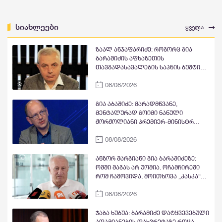
სიახლეები
ყველა
ზაალ ანჯაფარიძე: როგორც გია
ბარამიძის აფხაზეთის
თავგადასავალების საპნის ბუშტი
და მითი გასკდა, ზუსტად ასე გასკდა
08/08/2026
მიშა მშვილდაძის ვითომ რუსეთთან
მებრძოლის მითი, ისევე როგორც
ცოტა ხანში ვიხილავთ სხვა ვითომ
გია აბაშიძე: მარადმწვანე,
"ანტირუსების" მითების და ბუშტების
მენტალურად გოიმი ნანული
გასკდომის სერიას
ჟორჟოლიანი პრემიერ-მინისტრ
კობახიძის გასამართლებას ითხოვს;
08/08/2026
შხამიან არსებას ჰგონია, რომ
ოდესმე მისი ექს-მეუღლის,
ნაცჯალათ ერეკლე კოდუას ხანა
ანზორ მარგიანი გია ბარამიძეზე:
დადგება საქართველოში
ომში მაგას არ უომია. ოჩამჩირეში
რომ ჩამოვიდა, მოითხოვა „კასკა“
და „კასკა“ ჰქონდა „კლიჩკა“.
08/08/2026
დადიოდა, სურათებს იღებდა და
გამორბოდა თბილისში. იცრუა და
ტყუილი თქვა, რომ ქართველები
ჯაბა ხუბუა: ბარამიძე დატყვევებული
ტყვეებს ხვრეტდნენო
ადამიანების დახვრეტაზე როცა