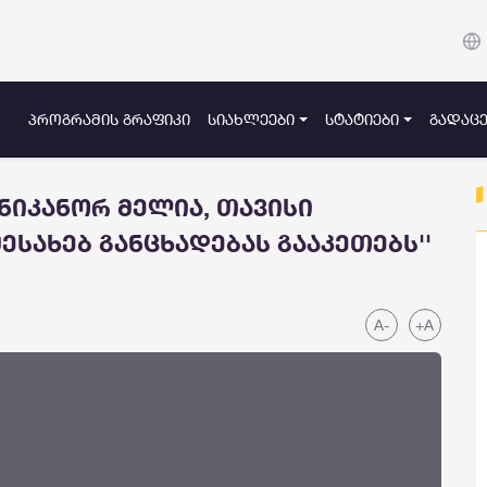
ᲞᲠᲝᲒᲠᲐᲛᲘᲡ ᲒᲠᲐᲤᲘᲙᲘ
ᲡᲘᲐᲮᲚᲔᲔᲑᲘ
ᲡᲢᲐᲢᲘᲔᲑᲘ
ᲒᲐᲓᲐᲪᲔ
 ნიკანორ მელია, თავისი
ესახებ განცხადებას გააკეთებს''
A-
+A