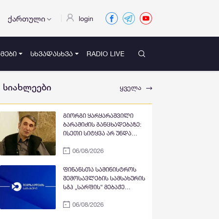
ქართული
login
ᲛᲔᲑᲘ
ᲡᲮᲕᲐᲓᲐᲡᲮᲕᲐ
RADIO LIVE
სიახლეები
ყველა
გიორგი ყარყარაშვილი
ბარამიძის განცხადებაზე:
ისეთი სიტყვა არ უნდა
თქვა, რაც ჩრდილს აყენებს
06/08/2026
აფხაზეთის ომში დაღუპულ
მებრძოლებს და ქართველ
ხალხს მკვლელებად
ფინანსთა სამინისტროს
წარმოაჩენს, შენი სიტყვები
შემოსავლების სამსახურის
აფხაზური და რუსული
სგპ „სარფის“ მებაჟე
სააგენტოების მიერ არის
ოფიცრებმა სანქცირებული
წაღებული და ყველა
06/08/2026
საქონლის გადაზიდვის
ქართველს მკვლელს
ფაქტი გამოავლინეს