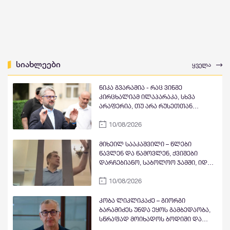
სიახლეები
ყველა
ნიკა გვარამია - რაც ვინმე
კირცხალიამ ილაპარაკა, სხვა
არაფერია, თუ არა რუსეთთან
ურთიერთობის განახლების
10/08/2026
დაანონსება - ჯერ კულტურული
ღონისძიებებით დაიწყება, მერე
მოჰყვება სპორტი, ბოლოს იქნება
მიხეილ სააკაშვილი – წლები
დიპლომატიური ურთიერთობების
წავლენ და წამოვლენ, ქვიშები
აღდგენა
დარჩებიანო, საბოლოო ჯამში, იდეა
ყოველთვის ამარცხებს ფულით
10/08/2026
შეიარაღებულ ბოროტებას, ოღონდ
ეს სამართლიანად ძალიან
გვეჩქარება
კობა ლიკლიკაძე – გიორგი
ბარამიძეს უნდა ეყოს გამბედაობა,
სწრაფად მოიხადოს ბოდიში და
შეცვალოს ის, რაც ასე მკაფიოდ და