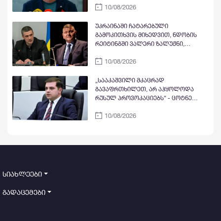
10/08/2026
ერთმნიშვნელოვნად განაცხადა
უკრაინაში ჩატარებული
გამოკითხვის მიხედვით, ნდობის
რეიტინგში ვალერი ზალუჟნი,
მიხაილო ფედოროვი და კირილ
10/08/2026
ბუდანოვი ლიდერობენ,
ვოლოდიმირ ზელენკი მეოთხე
ადგილზეა
„სააკაშვილი მკაცრად
გავაფრთხილეთ, არ აჰყოლოდა
რუსულ პროვოკაციებს“ - ცოტნე
ანანიძე აგვისტოს ომზე კონდოლიზა
10/08/2026
რაისის, მეთიუ ბრაიზასა და ჯონ მაკ-
კეინის განცხადებებს იხსენებს: ესეც
ირაკლი კობახიძის ნარატივი იყო?!
სიახლეები
გადაცემები