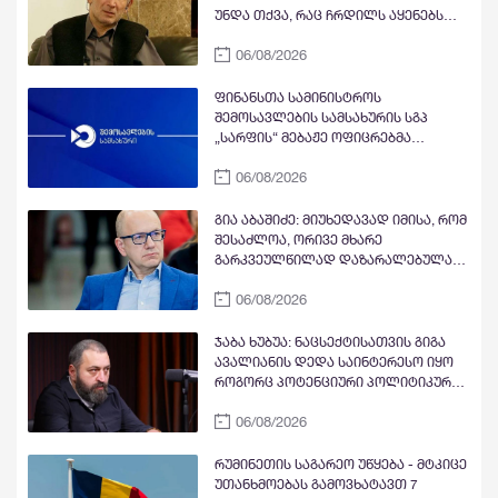
უნდა თქვა, რაც ჩრდილს აყენებს
აფხაზეთის ომში დაღუპულ
06/08/2026
მებრძოლებს და ქართველ ხალხს
მკვლელებად წარმოაჩენს, შენი
სიტყვები აფხაზური და რუსული
ფინანსთა სამინისტროს
სააგენტოების მიერ არის წაღებული
შემოსავლების სამსახურის სგპ
და ყველა ქართველს მკვლელს
„სარფის“ მებაჟე ოფიცრებმა
უწოდებენ
სანქცირებული საქონლის
06/08/2026
გადაზიდვის ფაქტი გამოავლინეს
გია აბაშიძე: მიუხედავად იმისა, რომ
შესაძლოა, ორივე მხარე
გარკვეულწილად დაზარალებულად
მივიჩნიოთ, კონფლიქტის
06/08/2026
პროვოცირებაში მთავარი
პასუხისმგებლობა, როგორც ჩანს,
ნია იმნაძეს ეკისრება. ამ ფონზე,
ჯაბა ხუბუა: ნაცსექტისათვის გიგა
ოჯახის წევრების მიერ პროტესტის
ავალიანის დედა საინტერესო იყო
უკიდურესი ფორმების გამოხატვა
როგორც პოტენციური პოლიტიკური
ლოგიკურ დასაბუთებას სრულად
ინსტრუმენტი, რომელიც
მოკლებულია
06/08/2026
შეიძლებოდა, თავიანთი
მიზნებისათვის გამოეყენებინათ,
მაგრამ რაკი ეკა კუპატაძემ თავისი
რუმინეთის საგარეო უწყება - მტკიცე
ტრაგედია პოლიტიკური
უთანხმოებას გამოვხატავთ 7