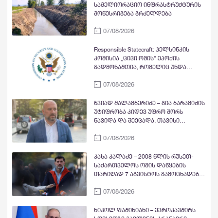
სამელიორაციო ინფრასტრუქტურის
მოწესრიგება გრძელდება
07/08/2026
Responsible Statecraft: ჰელსინკის
კომისია „ცივი ომის“ ეპოქის
გადმონაშთია, რომელიც უნდა
გაუქმდეს - ის „ჩრდილოვან
07/08/2026
სახელმწიფო დეპარტამენტად“ იქცა
და აშშ-ის საგარეო პოლიტიკას
აზიანებს, განსაკუთრებით
ზვიად შალამბერიძე – გია ბარამიძის
საქართველოსთან მიმართებით
უტიფრობა კიდევ უფრო შორს
წავიდა და შეეცადა, თავისი
განცხადება გაემართლებინა, იმის
07/08/2026
ნაცვლად, რომ მოგვესმინა ბოდიში
ან მისი სიტყვების უარყოფა
კახა კალაძე – 2008 წლის რუსეთ-
საქართველოს ომის დაწყების
თარიღად 7 აგვისტოს გამოცხადება
გაუგებარია
07/08/2026
ნიკოლ ფაშინიანი – ევროკავშირს