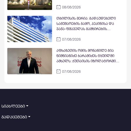
პრეზიდენტის სასახლეზე
08/08/2026
სახელმწიფო დროშა დაეშვა
თბილისის მერია: გადაუდებელი
სამუშაოების გამო, პეკინისა და
ვაჟა-ფშაველას გამზირების
გადაკვეთიდან ჟვანიას მოედნის
07/08/2026
მიმართულებით მოძრაობა
დროებით შეიზღუდება
აფხაზეთის ომის მონაწილე გია
ნიშნიანიძე ბარამიძეს ტყუილში
ამხელს: ქუთაისის იზოლატორში
გვყავდა მოწინააღმდეგის 23 ტყვე
07/08/2026
მეომარი, იმავე დღეს გავფრინდი
გუდაუთაში, აეროდრომზე მოვიდნენ
არძინბა, ოზგანი და ბესლან
კობახია, მოიყვანეს ჩვენი ბიჭები და
მოხდა გაცვლა ყველა ყველაზე. რა
ბარამიძე, რის ბარამიძე - იქ
ბარამიძე არც ყოფილა და არც
სიახლეები
არავის უნახავს
გადაცემები