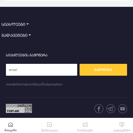
სიახლეები
გადაცემები
სიახლეების გამოწერა
გამოწერა
moreInformationAboutSubscription
მთავარი
პუბლიკაცია
სიახლეები
გადაცემები