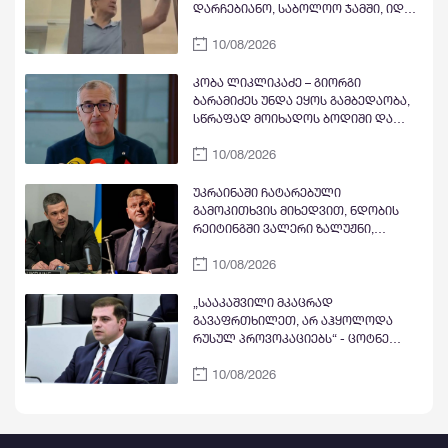
აღდგენა
დარჩებიანო, საბოლოო ჯამში, იდეა
ყოველთვის ამარცხებს ფულით
10/08/2026
შეიარაღებულ ბოროტებას, ოღონდ
ეს სამართლიანად ძალიან
გვეჩქარება
კობა ლიკლიკაძე – გიორგი
ბარამიძეს უნდა ეყოს გამბედაობა,
სწრაფად მოიხადოს ბოდიში და
შეცვალოს ის, რაც ასე მკაფიოდ და
10/08/2026
ერთმნიშვნელოვნად განაცხადა
უკრაინაში ჩატარებული
გამოკითხვის მიხედვით, ნდობის
რეიტინგში ვალერი ზალუჟნი,
მიხაილო ფედოროვი და კირილ
10/08/2026
ბუდანოვი ლიდერობენ,
ვოლოდიმირ ზელენკი მეოთხე
ადგილზეა
„სააკაშვილი მკაცრად
გავაფრთხილეთ, არ აჰყოლოდა
რუსულ პროვოკაციებს“ - ცოტნე
ანანიძე აგვისტოს ომზე კონდოლიზა
10/08/2026
რაისის, მეთიუ ბრაიზასა და ჯონ მაკ-
კეინის განცხადებებს იხსენებს: ესეც
ირაკლი კობახიძის ნარატივი იყო?!