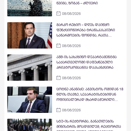
წვიმა, ზოგან – ძლიერი
08/08/2026
მარკო რუბიო – დღეს დაიწყო
ფუნქციონირება ტრანსკასპიური
საწარმოების ფონდმა, რათა
წაახალისოს კერძო სექტორის
08/08/2026
ინვესტიციები სამხრეთ კავკასიასა
და ცენტრალურ აზიაში შუა
დერეფნის გასწვრივ
აშშ-ის სახაზინო დეპარტამენტმა
საქართველოში დაფუძნებული
კრიპტოკომპანია დაასანქცირა
08/08/2026
ცოტნე ანანიძე: აგვისტოს ომიდან 18
წლის თავზე, სეპარატისტებიდან
ოფიციალურად მხარდაჭერილი
ოპოზიცია გვყავს
08/08/2026
სტუ-ის რექტორმა, განათლების
მინისტრის მოადგილემ, რექტორთა