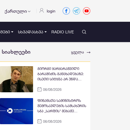
ქართული
login
ᲛᲔᲑᲘ
ᲡᲮᲕᲐᲓᲐᲡᲮᲕᲐ
RADIO LIVE
სიახლეები
ყველა
გიორგი ყარყარაშვილი
ბარამიძის განცხადებაზე:
ისეთი სიტყვა არ უნდა
თქვა, რაც ჩრდილს აყენებს
06/08/2026
აფხაზეთის ომში დაღუპულ
მებრძოლებს და ქართველ
ხალხს მკვლელებად
ფინანსთა სამინისტროს
წარმოაჩენს, შენი სიტყვები
შემოსავლების სამსახურის
აფხაზური და რუსული
სგპ „სარფის“ მებაჟე
სააგენტოების მიერ არის
ოფიცრებმა სანქცირებული
წაღებული და ყველა
06/08/2026
საქონლის გადაზიდვის
ქართველს მკვლელს
ფაქტი გამოავლინეს