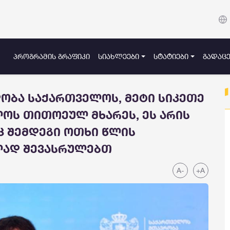
ᲞᲠᲝᲒᲠᲐᲛᲘᲡ ᲒᲠᲐᲤᲘᲙᲘ
ᲡᲘᲐᲮᲚᲔᲔᲑᲘ
ᲡᲢᲐᲢᲘᲔᲑᲘ
ᲒᲐᲓᲐᲪᲔ
დობა საქართველოს, მეტი სიკეთე
ოს თითოეულ მხარეს, ეს არის
ც შემდეგი ოთხი წლის
ლად შევასრულებთ
A-
+A