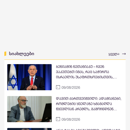
სიახლეები
ყველა
ბენიამინ ნეთანიაჰუ – ჩვენ
ვაკეთებთ იმას, რაც საჭიროა
ისრაელის უსაფრთხოებისთვის,
შეგვიძლია და ვიცით, როგორ
09/08/2026
დავდგეთ საუკეთესო მეგობრების
წინააღმდეგაც, როდესაც ეს
საჭიროა
დავით ქართვეიშვილი: ადამიანები,
რომლებიც ყველაზე ხმამაღლა
წყევლიან კრემლს, გამოჩნდნენ
ზუსტად მაშინ და თქვეს ზუსტად ის,
09/08/2026
რაც დაწყებული ქართულ-აფხაზური
პროცესის ისევ კრემლისთვის
ხელსაყრელ ისტორიულ ჩიხში