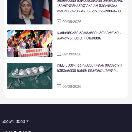
ანასტასია ბერუაშვილის ადვოკატი:
დაბრუნებას უწყობს ხელს. არის თუ
"მართლმსაჯულება არ შეიძლება
არა ეს კლასიკური სამშობლოს
დაექვემდებაროს საზოგადოებრივი
ღალატი?
ბრბოს ემოციებს, ზეწოლას ან
09/08/2026
წინასწარ შექმნილ საზოგადოებრივ
უარყოფით განწყობებს"
საქსონიაში გერმანიის მთავრობის
გადადგომა მოითხოვეს
09/08/2026
WELT: ევროპა რუსეთიდან თხევადი
ბუნებრივი გაზის იმპორტს ზრდის
09/08/2026
სიახლეები