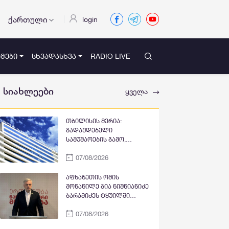
ქართული
login
ᲛᲔᲑᲘ
ᲡᲮᲕᲐᲓᲐᲡᲮᲕᲐ
RADIO LIVE
სიახლეები
ყველა
თბილისის მერია:
გადაუდებელი
სამუშაოების გამო,
პეკინისა და ვაჟა-
07/08/2026
ფშაველას გამზირების
გადაკვეთიდან ჟვანიას
მოედნის მიმართულებით
აფხაზეთის ომის
მოძრაობა დროებით
მონაწილე გია ნიშნიანიძე
შეიზღუდება
ბარამიძეს ტყუილში
ამხელს: ქუთაისის
07/08/2026
იზოლატორში გვყავდა
მოწინააღმდეგის 23 ტყვე