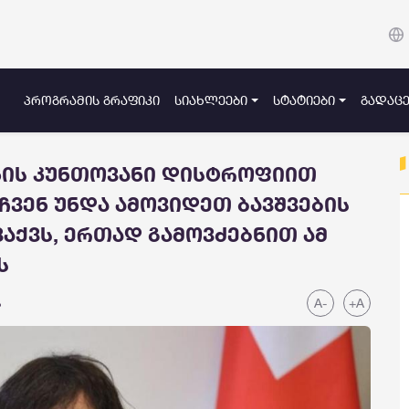
ᲞᲠᲝᲒᲠᲐᲛᲘᲡ ᲒᲠᲐᲤᲘᲙᲘ
ᲡᲘᲐᲮᲚᲔᲔᲑᲘ
ᲡᲢᲐᲢᲘᲔᲑᲘ
ᲒᲐᲓᲐᲪᲔ
ნის კუნთოვანი დისტროფიით
 ჩვენ უნდა ამოვიდეთ ბავშვების
ვაქვს, ერთად გამოვძებნით ამ
ს
A-
+A
ა