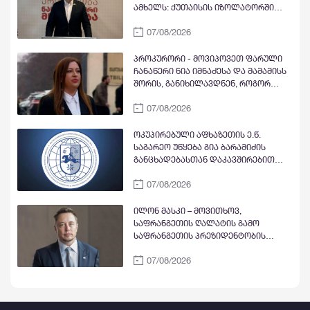
ამხელს: ქუთაისის იზოლატორში
გვყავდა მოწინააღმდეგის 23 ტყვე
07/08/2026
მეომარი, იმავე დღეს გავფრინდი
გუდაუთაში, აეროდრომზე მოვიდნენ
არძინბა, ოზგანი და ბესლან
პროკურორი - მოვიპოვეთ ფარული
კობახია, მოიყვანეს ჩვენი ბიჭები და
ჩანაწერი ნია იმნაძესა და მამამისს
მოხდა გაცვლა ყველა ყველაზე. რა
შორის, განიხილავდნენ, როგორ
ბარამიძე, რის ბარამიძე - იქ
ჩაიდინა გაბაშვილმა დანაშაული -
ბარამიძე არც ყოფილა და არც
07/08/2026
ნიას მამა ამბობს, რომ არასწორად
არავის უნახავს
მოიქცა, თუმცა მამას ეუბნება, რომ
სხვანაირად ვერ მოიქცეოდა,
ოკუპირებული აფხაზეთის ე.წ.
თანამედროვე ეპოქაში სხვანაირად
საგარეო უწყება გია ბარამიძის
ხდება
განცხადებასთან დაკავშირებით
გამოძიების დაწყებაზე
07/08/2026
„განცხადებას“ ავრცელებს
ილონ მასკი – მოვითხოვ,
საფრანგეთის ღალატის გამო
საფრანგეთის პრეზიდენტობის
კანდიდატი და პარტია „მწვანეების“
07/08/2026
ლიდერი მარინ ტონდელიე
პოლიტიკიდან ჩამოაშორონ