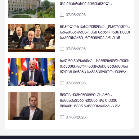
უფლებაა
და ანასტასია ბერუაშვილს
აღკვეთის ღონისძიების სახით
07/08/2026
პატიმრობა შეეფარდათ
ნიკოლოზ კახეთელიძე: „ოპოზიციის
წარმომადგენლები საუბრობენ ისეთ
საკითხებზე, რომელთა არსი ან
სათანადოდ ვერ გაუგიათ, ან
07/08/2026
საზოგადოებას შეგნებულად
აწვდიან არასწორ ინფორმაციას“
ბადრი ჯაფარიძე – სამშობლოსთვის
თავშეწირული გმირების ვაჟკაცობა
მუდამ იქნება სამაგალითო ყველა
პატრიოტისთვის, მათი ხსოვნა
07/08/2026
მარადიულია
შოთა ქევხიშვილი: ეს არის
განსხვავება ჩვენსა და თქვენ
შორის: ჩვენ განვითარებასა და
შედეგებზე ვსაუბრობთ, თქვენ კი -
07/08/2026
პროტესტსა და დესტრუქციაზე.