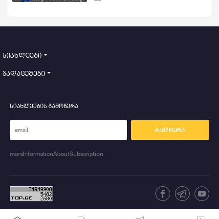
დაბრკოლებად კვლავ რჩება
ქვეყანაში კორუფციის მაღალი დონე
სიახლეები
გადაცემები
სიახლეების გამოწერა
გამოწერა
moreInformationAboutSubscription