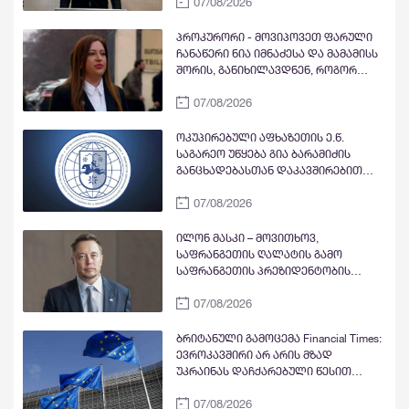
07/08/2026
მეომარი, იმავე დღეს გავფრინდი
გუდაუთაში, აეროდრომზე მოვიდნენ
არძინბა, ოზგანი და ბესლან
პროკურორი - მოვიპოვეთ ფარული
კობახია, მოიყვანეს ჩვენი ბიჭები და
ჩანაწერი ნია იმნაძესა და მამამისს
მოხდა გაცვლა ყველა ყველაზე. რა
შორის, განიხილავდნენ, როგორ
ბარამიძე, რის ბარამიძე - იქ
ჩაიდინა გაბაშვილმა დანაშაული -
ბარამიძე არც ყოფილა და არც
07/08/2026
ნიას მამა ამბობს, რომ არასწორად
არავის უნახავს
მოიქცა, თუმცა მამას ეუბნება, რომ
სხვანაირად ვერ მოიქცეოდა,
ოკუპირებული აფხაზეთის ე.წ.
თანამედროვე ეპოქაში სხვანაირად
საგარეო უწყება გია ბარამიძის
ხდება
განცხადებასთან დაკავშირებით
გამოძიების დაწყებაზე
07/08/2026
„განცხადებას“ ავრცელებს
ილონ მასკი – მოვითხოვ,
საფრანგეთის ღალატის გამო
საფრანგეთის პრეზიდენტობის
კანდიდატი და პარტია „მწვანეების“
07/08/2026
ლიდერი მარინ ტონდელიე
პოლიტიკიდან ჩამოაშორონ
ბრიტანული გამოცემა Financial Times:
ევროკავშირი არ არის მზად
უკრაინას დაჩქარებული წესით
წევრობა მიანიჭოს - სრულფასოვანი
07/08/2026
წევრობის გზაზე უდიდეს