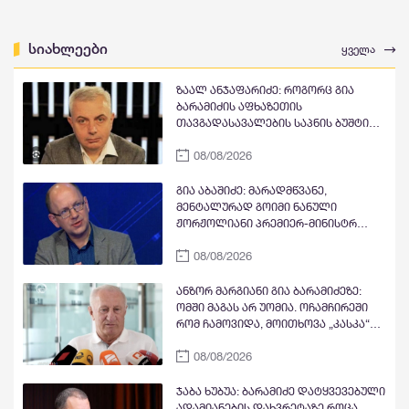
სიახლეები
ყველა
ზაალ ანჯაფარიძე: როგორც გია
ბარამიძის აფხაზეთის
თავგადასავალების საპნის ბუშტი
და მითი გასკდა, ზუსტად ასე გასკდა
08/08/2026
მიშა მშვილდაძის ვითომ რუსეთთან
მებრძოლის მითი, ისევე როგორც
ცოტა ხანში ვიხილავთ სხვა ვითომ
გია აბაშიძე: მარადმწვანე,
"ანტირუსების" მითების და ბუშტების
მენტალურად გოიმი ნანული
გასკდომის სერიას
ჟორჟოლიანი პრემიერ-მინისტრ
კობახიძის გასამართლებას ითხოვს;
08/08/2026
შხამიან არსებას ჰგონია, რომ
ოდესმე მისი ექს-მეუღლის,
ნაცჯალათ ერეკლე კოდუას ხანა
ანზორ მარგიანი გია ბარამიძეზე:
დადგება საქართველოში
ომში მაგას არ უომია. ოჩამჩირეში
რომ ჩამოვიდა, მოითხოვა „კასკა“
და „კასკა“ ჰქონდა „კლიჩკა“.
08/08/2026
დადიოდა, სურათებს იღებდა და
გამორბოდა თბილისში. იცრუა და
ტყუილი თქვა, რომ ქართველები
ჯაბა ხუბუა: ბარამიძე დატყვევებული
ტყვეებს ხვრეტდნენო
ადამიანების დახვრეტაზე როცა