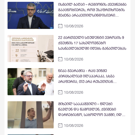
ისმაილ ბაღაი – რეგიონის ქვეყნებმა
გააცნობიერეს, რომ უსაფრთხოების
შეძენა არაკეთილსინდისიერი
შუამავლებისგან შესაძლებელი არ
10/08/2026
არის
22 ქართველი სტუდენტი ევროპის 9
ქვეყნის 17 სახელოვნებო
სასწავლებელში იღებს განათლებას
10/08/2026
ნიკა გვარამია - რაც ვინმე
კირცხალიამ ილაპარაკა, სხვა
არაფერია, თუ არა რუსეთთან
ურთიერთობის განახლების
10/08/2026
დაანონსება - ჯერ კულტურული
ღონისძიებებით დაიწყება, მერე
მოჰყვება სპორტი, ბოლოს იქნება
მიხეილ სააკაშვილი – წლები
დიპლომატიური ურთიერთობების
წავლენ და წამოვლენ, ქვიშები
აღდგენა
დარჩებიანო, საბოლოო ჯამში, იდეა
ყოველთვის ამარცხებს ფულით
10/08/2026
შეიარაღებულ ბოროტებას, ოღონდ
ეს სამართლიანად ძალიან