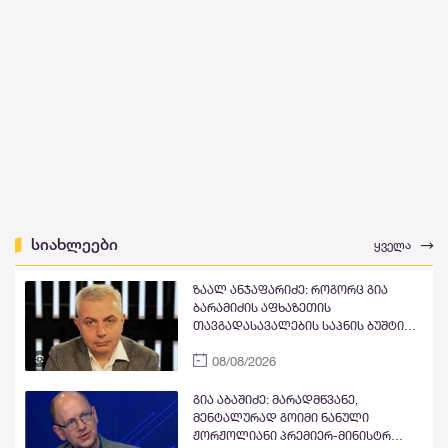
სიახლეები
ყველა
ზაალ ანჯაფარიძე: როგორც გია
ბარამიძის აფხაზეთის
თავგადასავალების საპნის ბუშტი
და მითი გასკდა, ზუსტად ასე გასკდა
08/08/2026
მიშა მშვილდაძის ვითომ რუსეთთან
მებრძოლის მითი, ისევე როგორც
ცოტა ხანში ვიხილავთ სხვა ვითომ
გია აბაშიძე: მარადმწვანე,
"ანტირუსების" მითების და ბუშტების
მენტალურად გოიმი ნანული
გასკდომის სერიას
ჟორჟოლიანი პრემიერ-მინისტრ