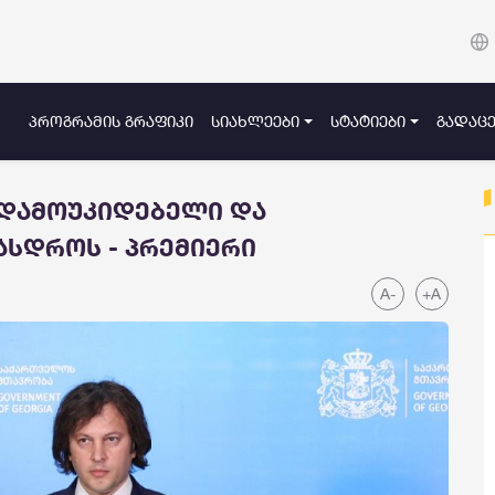
ᲞᲠᲝᲒᲠᲐᲛᲘᲡ ᲒᲠᲐᲤᲘᲙᲘ
ᲡᲘᲐᲮᲚᲔᲔᲑᲘ
ᲡᲢᲐᲢᲘᲔᲑᲘ
ᲒᲐᲓᲐᲪᲔ
 დამოუკიდებელი და
ასდროს - პრემიერი
A-
+A