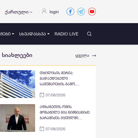
ქართული
login
ᲛᲔᲑᲘ
ᲡᲮᲕᲐᲓᲐᲡᲮᲕᲐ
RADIO LIVE
სიახლეები
ყველა
თბილისის მერია:
გადაუდებელი
სამუშაოების გამო,
პეკინისა და ვაჟა-
07/08/2026
ფშაველას გამზირების
გადაკვეთიდან ჟვანიას
მოედნის მიმართულებით
აფხაზეთის ომის
მოძრაობა დროებით
მონაწილე გია ნიშნიანიძე
შეიზღუდება
ბარამიძეს ტყუილში
ამხელს: ქუთაისის
07/08/2026
იზოლატორში გვყავდა
მოწინააღმდეგის 23 ტყვე