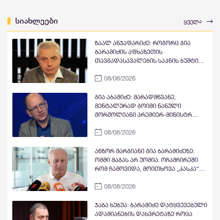
სიახლეები
ყველა
ზაალ ანჯაფარიძე: როგორც გია
ბარამიძის აფხაზეთის
თავგადასავალების საპნის ბუშტი
და მითი გასკდა, ზუსტად ასე გასკდა
08/08/2026
მიშა მშვილდაძის ვითომ რუსეთთან
მებრძოლის მითი, ისევე როგორც
ცოტა ხანში ვიხილავთ სხვა ვითომ
გია აბაშიძე: მარადმწვანე,
"ანტირუსების" მითების და ბუშტების
მენტალურად გოიმი ნანული
გასკდომის სერიას
ჟორჟოლიანი პრემიერ-მინისტრ
კობახიძის გასამართლებას ითხოვს;
08/08/2026
შხამიან არსებას ჰგონია, რომ
ოდესმე მისი ექს-მეუღლის,
ნაცჯალათ ერეკლე კოდუას ხანა
ანზორ მარგიანი გია ბარამიძეზე:
დადგება საქართველოში
ომში მაგას არ უომია. ოჩამჩირეში
რომ ჩამოვიდა, მოითხოვა „კასკა“
და „კასკა“ ჰქონდა „კლიჩკა“.
08/08/2026
დადიოდა, სურათებს იღებდა და
გამორბოდა თბილისში. იცრუა და
ტყუილი თქვა, რომ ქართველები
ჯაბა ხუბუა: ბარამიძე დატყვევებული
ტყვეებს ხვრეტდნენო
ადამიანების დახვრეტაზე როცა