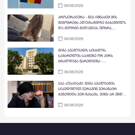
ჯგუფ Morandi-ის დაგეგმილ
დაუფასა გამოძიების შედეგები,
06/08/2026
გამოსვლასთან დაკავშირებით -
პირველი შესაძლებლობისთანავე
მტკიცედ ვადასტურებთ ურყევ
ჩასცეს გულში შხამიანი ისარი
მხარდაჭერას საქართველოს
პროკურატურა - ნია იმნაძემ მის
ნანული ჟორჟოლიანის ხელით
სუვერენიტეტისა და ტერიტორიული
მეგობრებს ალექსანდრე გაბაშვილს
მთლიანობის მიმართ
და გიორგი მალანიას უთხრა,
თითქოსდა მისი მასწავლებელი,
06/08/2026
გიგა ავალიანი ზედმეტ ყურადღებას
იჩენდა მის მიმართ, რითაც
ალექსანდრე გაბაშვილი წააქეზა,
გიგა ავალიანის სისხლის
თანამზრახველებთან ერთად თავს
სამართლის საქმეზე ორ პირს
დასხმოდა გიგა ავალიანს
ბრალდება წარედგინა -
პროკურატურა
06/08/2026
ეკა კუპატაძე: გიგა ავალიანის
სიკვდილით ვერავინ ვერანაირ
ბენეფიტს ვერ ნახავს. ვინც არ უნდა
იყოს ის
06/08/2026