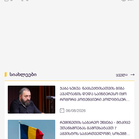
სიახლეები
ყველა
ჯაბა ხუბუა: ნაცსექტისათვის გიგა
ავალიანის დედა საინტერესო იყო
როგორც პოტენციური პოლიტიკური
ინსტრუმენტი, რომელიც
06/08/2026
შეიძლებოდა, თავიანთი
მიზნებისათვის გამოეყენებინათ,
მაგრამ რაკი ეკა კუპატაძემ თავისი
რუმინეთის საგარეო უწყება - მტკიცე
ტრაგედია პოლიტიკური
უთანხმოებას გამოვხატავთ 7
სპეკულაციის საგნად არ აქცია და
აგვისტოს საქართველოში, სოხუმში
სახელმწიფოსაც ობიექტურად