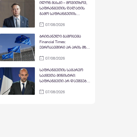
ხდება
ავრცელებს
ილონ მასკი – მოვითხოვ,
საფრანგეთის ღალატის
გამო საფრანგეთის
პრეზიდენტობის
07/08/2026
კანდიდატი და პარტია
„მწვანეების“ ლიდერი
მარინ ტონდელიე
ბრიტანული გამოცემა
პოლიტიკიდან
Financial Times:
ჩამოაშორონ
ევროკავშირი არ არის მზად
უკრაინას დაჩქარებული
07/08/2026
წესით წევრობა მიანიჭოს -
სრულფასოვანი წევრობის
გზაზე უდიდეს
საფრანგეთის საგარეო
დაბრკოლებად კვლავ
საქმეთა მინისტრი:
რჩება ქვეყანაში
საფრანგეთი არ დაუშვებს
კორუფციის მაღალი დონე
უცხოური ჩარევის არცერთ
07/08/2026
მცდელობას საკუთარ
დემოკრატიულ დებატებში,
მით უმეტეს, საარჩევნო
პროცესებში - ეს ყოველივე
ფრანგი ხალხის
ექსკლუზიური და
ხელშეუხებელი უფლებაა