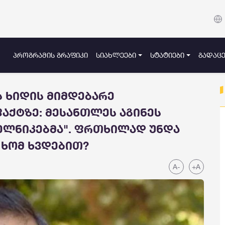
ᲞᲠᲝᲒᲠᲐᲛᲘᲡ ᲒᲠᲐᲤᲘᲙᲘ
ᲡᲘᲐᲮᲚᲔᲔᲑᲘ
ᲡᲢᲐᲢᲘᲔᲑᲘ
ᲒᲐᲓᲐᲪᲔ
ს ხიდის მიმდებარე
აქტზე: მესანთლეს აგინეს
დელნიკებმა". ფრთხილად უნდა
ნ ხომ ხვდებით?
A-
+A