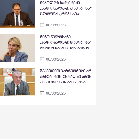
ნიკოლოზ სამხარაძე –
„ნაციონალური მოძრაობა“
ცდილობს, რომ სხვა
პატარა თუ
06/08/2026
დამოუკიდებელი პარტია
მოგუდოს, რათა
ოპოზიციაში თავად იყოს
ნინო წილოსანი –
„ნაციონალური მოძრაობა“
ბოროტ საქმეს ემსახურება,
რადგან 2008 წლის ომი
06/08/2026
დიდწილად მათ სინდისსა
და ნამუსზეა, რომელმაც
ქვეყანას უმძიმესი შედეგი
შეკვეთით პატრიოტები არ
მოუტანა
არსებობენ. ეს ხალხი არის
უცხო ქვეყნის აგენტურა და
აღმსრულებელი იმისა,
06/08/2026
როგორ დაანგრიონ
ქართული ეკონომიკა და
ჩაშალონ ტურისტული
სეზონი საქართველოში -
თენგიზ შარმანაშვილი
საბოტაჟის მუხლით
დაწყებულ გამოძიებაზე