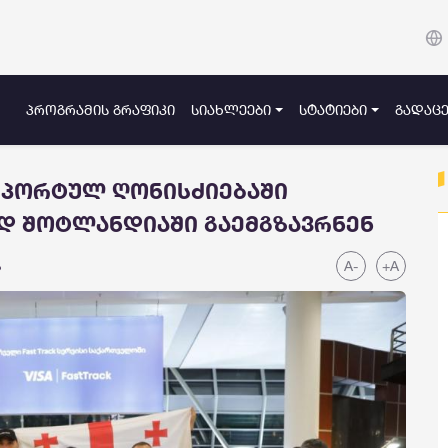
ᲞᲠᲝᲒᲠᲐᲛᲘᲡ ᲒᲠᲐᲤᲘᲙᲘ
ᲡᲘᲐᲮᲚᲔᲔᲑᲘ
ᲡᲢᲐᲢᲘᲔᲑᲘ
ᲒᲐᲓᲐᲪᲔ
სპორტულ ღონისძიებაში
დ შოტლანდიაში გაემგზავრნენ
A-
+A
ა