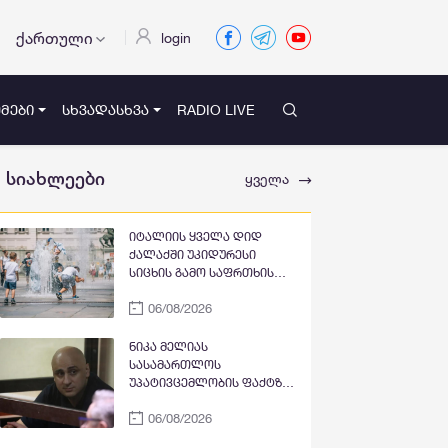
ქართული
login
ᲛᲔᲑᲘ
ᲡᲮᲕᲐᲓᲐᲡᲮᲕᲐ
RADIO LIVE
სიახლეები
ყველა
იტალიის ყველა დიდ
ქალაქში უკიდურესი
სიცხის გამო საფრთხის
უმაღლესი დონე
06/08/2026
გამოცხადდა
ნიკა მელიას
სასამართლოს
უპატივცემლობის ფაქტზე 1
წლით და 6 თვით
06/08/2026
თავისუფლების აღკვეთა
მიესაჯა