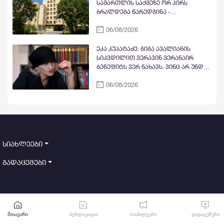
თანამზრახველებთან ერთად თავს
სამართლის საქმეზე ორ პირს
დასხმოდა გიგა ავალიანს
ბრალდება წარედგინა -
პროკურატურა
06/08/2026
ეკა კუპატაძე: გიგა ავალიანის
სიკვდილით ვერავინ ვერანაირ
ბენეფიტს ვერ ნახავს. ვინც არ უნდა
იყოს ის
06/08/2026
სიახლეები
გადაცემები
სიახლეების გამოწერა
მთავარი
პუბლიკაცია
სიახლეები
გადაცემები
გამოწერა