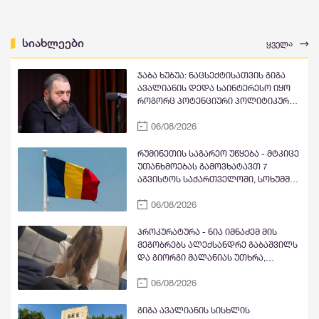
სიახლეები
ყველა
ჯაბა ხუბუა: ნაცსექტისათვის გიგა
ავალიანის დედა საინტერესო იყო
როგორც პოტენციური პოლიტიკური
ინსტრუმენტი, რომელიც
06/08/2026
შეიძლებოდა, თავიანთი
მიზნებისათვის გამოეყენებინათ,
მაგრამ რაკი ეკა კუპატაძემ თავისი
რუმინეთის საგარეო უწყება - მტკიცე
ტრაგედია პოლიტიკური
უთანხმოებას გამოვხატავთ 7
სპეკულაციის საგნად არ აქცია და
აგვისტოს საქართველოში, სოხუმში
სახელმწიფოსაც ობიექტურად
ჯგუფ Morandi-ის დაგეგმილ
დაუფასა გამოძიების შედეგები,
06/08/2026
გამოსვლასთან დაკავშირებით -
პირველი შესაძლებლობისთანავე
მტკიცედ ვადასტურებთ ურყევ
ჩასცეს გულში შხამიანი ისარი
მხარდაჭერას საქართველოს
პროკურატურა - ნია იმნაძემ მის
ნანული ჟორჟოლიანის ხელით
სუვერენიტეტისა და ტერიტორიული
მეგობრებს ალექსანდრე გაბაშვილს
მთლიანობის მიმართ
და გიორგი მალანიას უთხრა,
თითქოსდა მისი მასწავლებელი,
06/08/2026
გიგა ავალიანი ზედმეტ ყურადღებას
იჩენდა მის მიმართ, რითაც
ალექსანდრე გაბაშვილი წააქეზა,
გიგა ავალიანის სისხლის