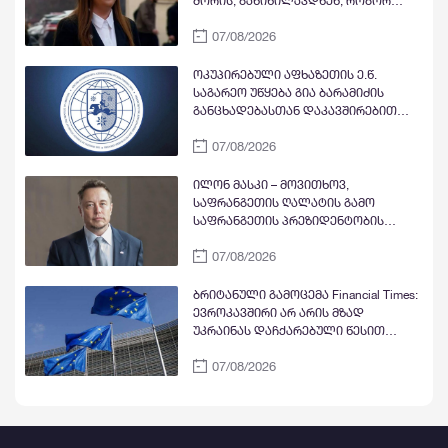
შორის, განიხილავდნენ, როგორ
ბარამიძე, რის ბარამიძე - იქ
ჩაიდინა გაბაშვილმა დანაშაული -
ბარამიძე არც ყოფილა და არც
07/08/2026
ნიას მამა ამბობს, რომ არასწორად
არავის უნახავს
მოიქცა, თუმცა მამას ეუბნება, რომ
სხვანაირად ვერ მოიქცეოდა,
ოკუპირებული აფხაზეთის ე.წ.
თანამედროვე ეპოქაში სხვანაირად
საგარეო უწყება გია ბარამიძის
ხდება
განცხადებასთან დაკავშირებით
გამოძიების დაწყებაზე
07/08/2026
„განცხადებას“ ავრცელებს
ილონ მასკი – მოვითხოვ,
საფრანგეთის ღალატის გამო
საფრანგეთის პრეზიდენტობის
კანდიდატი და პარტია „მწვანეების“
07/08/2026
ლიდერი მარინ ტონდელიე
პოლიტიკიდან ჩამოაშორონ
ბრიტანული გამოცემა Financial Times:
ევროკავშირი არ არის მზად
უკრაინას დაჩქარებული წესით
წევრობა მიანიჭოს - სრულფასოვანი
07/08/2026
წევრობის გზაზე უდიდეს
დაბრკოლებად კვლავ რჩება
ქვეყანაში კორუფციის მაღალი დონე