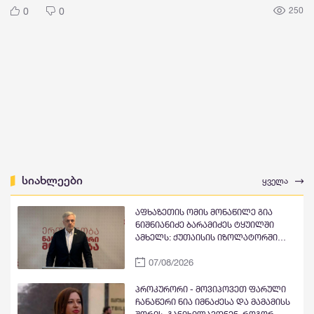
0
0
250
სიახლეები
ყველა
აფხაზეთის ომის მონაწილე გია
ნიშნიანიძე ბარამიძეს ტყუილში
ამხელს: ქუთაისის იზოლატორში
გვყავდა მოწინააღმდეგის 23 ტყვე
07/08/2026
მეომარი, იმავე დღეს გავფრინდი
გუდაუთაში, აეროდრომზე მოვიდნენ
არძინბა, ოზგანი და ბესლან
პროკურორი - მოვიპოვეთ ფარული
კობახია, მოიყვანეს ჩვენი ბიჭები და
ჩანაწერი ნია იმნაძესა და მამამისს
მოხდა გაცვლა ყველა ყველაზე. რა