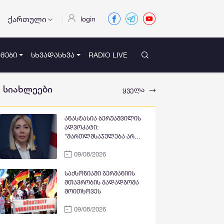
ქართული
login
ᲛᲔᲑᲘ
ᲡᲮᲕᲐᲓᲐᲡᲮᲕᲐ
RADIO LIVE
სიახლეები
ყველა
ანასტასია ბერუაშვილის
ადვოკატი:
"მართლმსაჯულება არ
შეიძლება
09/08/2026
დაექვემდებაროს
საზოგადოებრივი ბრბოს
ემოციებს, ზეწოლას ან
საქსონიაში გერმანიის
წინასწარ შექმნილ
მთავრობის გადადგომა
საზოგადოებრივ
მოითხოვეს
უარყოფით განწყობებს"
09/08/2026