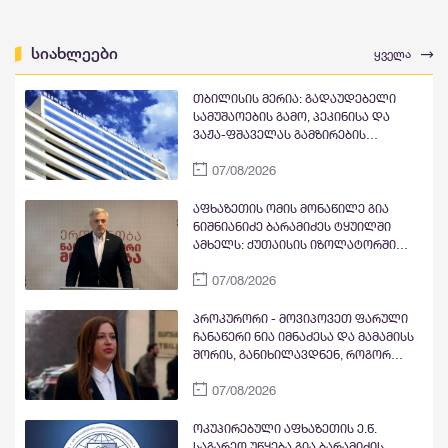
სიახლეები
ყველა
თბილისის მერია: გადაუდებელი
სამუშაოების გამო, პეკინისა და
ვაჟა-ფშაველას გამზირების
გადაკვეთიდან ჟვანიას მოედნის
07/08/2026
მიმართულებით მოძრაობა
დროებით შეიზღუდება
აფხაზეთის ომის მონაწილე გია
ნიშნიანიძე ბარამიძეს ტყუილში
ამხელს: ქუთაისის იზოლატორში
გვყავდა მოწინააღმდეგის 23 ტყვე
07/08/2026
მეომარი, იმავე დღეს გავფრინდი
გუდაუთაში, აეროდრომზე მოვიდნენ
არძინბა, ოზგანი და ბესლან
პროკურორი - მოვიპოვეთ ფარული
კობახია, მოიყვანეს ჩვენი ბიჭები და
ჩანაწერი ნია იმნაძესა და მამამისს
მოხდა გაცვლა ყველა ყველაზე. რა
შორის, განიხილავდნენ, როგორ
ბარამიძე, რის ბარამიძე - იქ
ჩაიდინა გაბაშვილმა დანაშაული -
ბარამიძე არც ყოფილა და არც
07/08/2026
ნიას მამა ამბობს, რომ არასწორად
არავის უნახავს
მოიქცა, თუმცა მამას ეუბნება, რომ
სხვანაირად ვერ მოიქცეოდა,
ოკუპირებული აფხაზეთის ე.წ.
თანამედროვე ეპოქაში სხვანაირად
საგარეო უწყება გია ბარამიძის