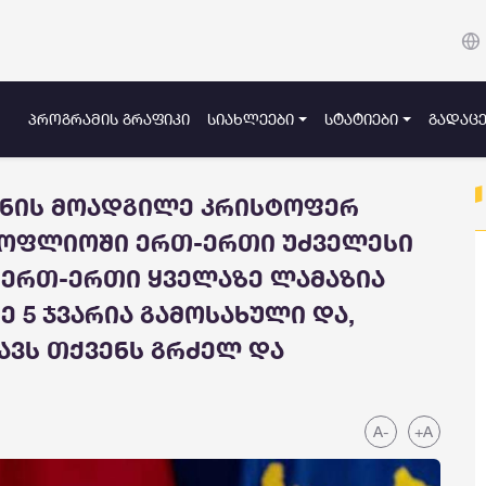
ᲞᲠᲝᲒᲠᲐᲛᲘᲡ ᲒᲠᲐᲤᲘᲙᲘ
ᲡᲘᲐᲮᲚᲔᲔᲑᲘ
ᲡᲢᲐᲢᲘᲔᲑᲘ
ᲒᲐᲓᲐᲪᲔ
ვნის მოადგილე კრისტოფერ
სოფლიოში ერთ-ერთი უძველესი
, ერთ-ერთი ყველაზე ლამაზია
 5 ჯვარია გამოსახული და,
ხავს თქვენს გრძელ და
A-
+A