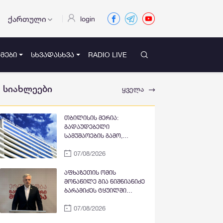
ქართული
login
ᲛᲔᲑᲘ
ᲡᲮᲕᲐᲓᲐᲡᲮᲕᲐ
RADIO LIVE
სიახლეები
ყველა
თბილისის მერია:
გადაუდებელი
სამუშაოების გამო,
პეკინისა და ვაჟა-
07/08/2026
ფშაველას გამზირების
გადაკვეთიდან ჟვანიას
მოედნის მიმართულებით
აფხაზეთის ომის
მოძრაობა დროებით
მონაწილე გია ნიშნიანიძე
შეიზღუდება
ბარამიძეს ტყუილში
ამხელს: ქუთაისის
07/08/2026
იზოლატორში გვყავდა
მოწინააღმდეგის 23 ტყვე