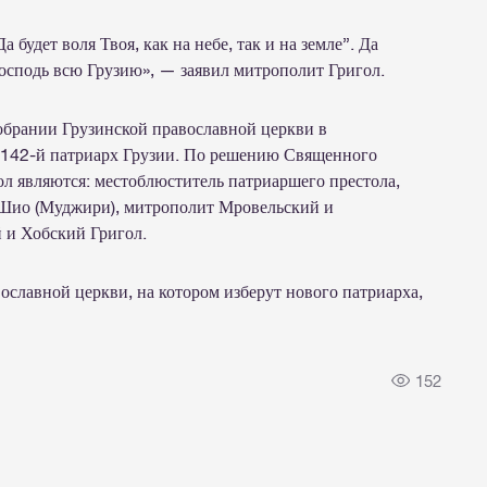
 будет воля Твоя, как на небе, так и на земле”. Да
Господь всю Грузию», — заявил митрополит Григол.
обрании Грузинской православной церкви в
н 142-й патриарх Грузии. По решению Священного
л являются: местоблюститель патриаршего престола,
Шио (Муджири), митрополит Мровельский и
 и Хобский Григол.
славной церкви, на котором изберут нового патриарха,
152