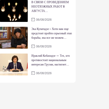
Родиной, Богом и совестью
В СВЯЗИ С ПРОВЕДЕНИЕМ
НЕОТЛОЖНЫХ РАБОТ 8
АВГУСТА
ЭЛЕКТРОСНАБЖЕНИЕ БУДЕТ
06/08/2026
ВРЕМЕННО ОГРАНИЧЕНО
Эка Купатадзе – Хотя нам еще
предстоит пройти серьезный этап
борьбы, мы все же можем
сказать, что справедливость
06/08/2026
восстановлена
Ираклий Кобахидзе — Тех, кто
противостоит национальным
интересам Грузии, настигнет
правосудие; сегодня государство
06/08/2026
сильно как никогда