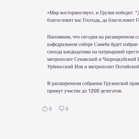
«Мир восторжествует, и Грузия победит. “Да
благословит вас Господь, да благословит 
Напомним, что сегодня на расширенном с
кафедральном соборе Самеба будет избра
синода кандидатами на патриарший престо
митрополит Сенакский и Чхороцкуйский 
Урбнисский Иов и митрополит Потийский
В расширенном собрании Грузинской право
примут участие до 1200 делегатов.
0
0