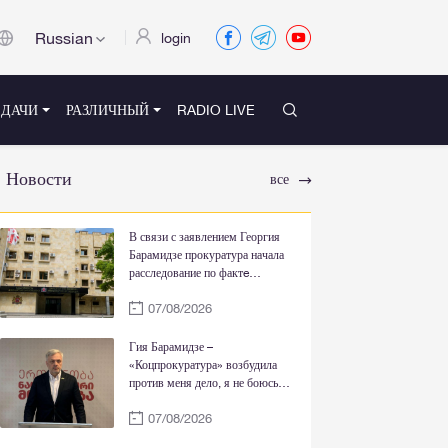
Russian
login
ЕДАЧИ
РАЗЛИЧНЫЙ
RADIO LIVE
Новости
все
В связи с заявлением Георгия
Барамидзе прокуратура начала
расследование по фактe
государственной измены и
07/08/2026
саботажа
Гия Барамидзе –
«Коцпрокуратура» возбудила
против меня дело, я не боюсь
вашего преследования, более
07/08/2026
того, я всегда был прав перед
вашей грязной пропагандой,