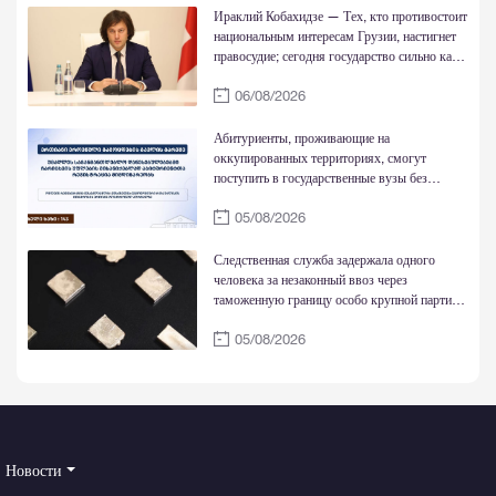
Ираклий Кобахидзе — Тех, кто противостоит
национальным интересам Грузии, настигнет
правосудие; сегодня государство сильно как
никогда
06/08/2026
Абитуриенты, проживающие на
оккупированных территориях, смогут
поступить в государственные вузы без
национальных экзаменов и обучаться за счет
05/08/2026
государства
Следственная служба задержала одного
человека за незаконный ввоз через
таможенную границу особо крупной партии
золотых слитков
05/08/2026
Новости