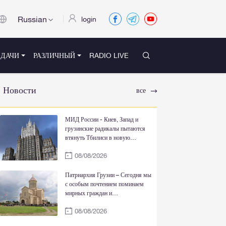
Russian
login
ЕДАЧИ
РАЗЛИЧНЫЙ
RADIO LIVE
Новости
все
МИД России - Киев, Запад и
грузинские радикалы пытаются
втянуть Тбилиси в новую
кровавую авантюру на Южном
08/08/2026
Кавказе
Патриархия Грузии – Сегодня мы
с особым почтением поминаем
мирных граждан и
военнослужащих,
08/08/2026
пожертвовавших своими
жизнями ради свободы и