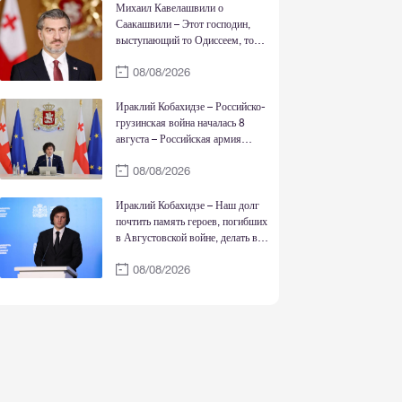
достоинства страны
Михаил Кавелашвили о
Саакашвили – Этот господин,
выступающий то Одиссеем, то
Нельсоном Манделой, то Ильей
08/08/2026
Чавчавадзе и Давидом-
Строителем, в действительности
является жалкой, трусливой
Ираклий Кобахидзе – Российско-
личностью
грузинская война началась 8
августа – Российская армия
вошла 8 августа после того, как
08/08/2026
соответствующее заявление
сделал тогдашний президент РФ –
То, что случилось 7 августа, это
Ираклий Кобахидзе – Наш долг
то, что режим Саакашвили
почтить память героев, погибших
обстрелял Цхинвали
в Августовской войне, делать все
возможное для мирного
08/08/2026
восстановления территориальной
целостности Грузии