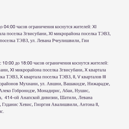
до 04:00 часов ограничения коснутся жителей: XI
ала поселка Згвисубани, XI микрорайона поселка ТЭВЗ,
 поселка ТЭВЗ, ул. Левана Рчеулишвили, Гии
 10:00 до 18:00 часов ограничения коснутся жителей:
ни, XI микрорайона поселка Згвисубани, X квартала
а ТЭВЗ, X квартала поселка ТЭВЗ, II, V кварталов III
рорайонов Мухиани, ул. Авшни, Вашакидзе, Нижарадзе,
Алеко Гобронидзе, Монадирис, Абаи, Нушис,
а, 414-ой Анапской дивизии, Шатили, Левана
 Глданис Хевис, Гиоргия Авалишвили, Антона II,
с.