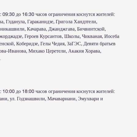
 09:30 до 16:30 часов ограничения коснутся жителей:
ва, Глданула, Гараканидзе, Григола Хандзтели,
никашвили, Качарава, Джанджгава, Бичвинтской,
жорджадзе, Героев Курсантов, Школы, Чикваная, Иосеба
ской, Коберидзе, Гелы Чедия, ЗаГЭС, Девяти братьев
ова-Иванова, Михако Церетели, Акакия Хорава,
.
 10:00 до 18:00 часов ограничения коснутся жителей:
ани, ул. Годзиашвили, Мачавариани, Эмухвари и