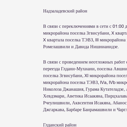
Надзаладевский район
В связи с переключениями в сети с 01:00 
микрорайона поселка Згвисубани, X кварт
X квартала поселка ТЭВЗ, III микрорайона
Ромелашвили и Давида Нишнианидзе.
В связи с проведением неотложных работ с
переезда Глдани-Мухиани, поселка Авшниа
поселка Згвисубани, XI микрорайона поселк
микрорайона поселка ТЭВЗ, IVa, IVb мик
Николоза Джанашия, Гурама Кутателадзе, 
Хевдзмари, Аветика Исаакяна, Пирцхалав
Рчеулишвили, Аквсентия Исакяна, Абанос,
Джгаркава, Барбаре Баирамашвили и Чаргл
Глданский район