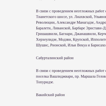
В связи с проведением неотложных работ с
Тианетского шоссе, ул. Лиахвской, Ульяно
Революции, Александре Манагадзе, Андро
Баралети, Ливанской, Барбаре Эристави-Д
Гришашвили, Багнари, Джанашвили, Керчен
Херхеулидзе, Модзви, Крупской, Ипполит
Шушис, Рионской, Ильи Векуа и Барисахо
Сабурталинский район
В связи с проведением неотложных работ с
поселка Вашлиджвари, пр. Маршала Гелов
Топуридзе.
Вакийский район