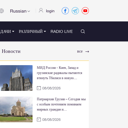
Russian
login
ЕДАЧИ
РАЗЛИЧНЫЙ
RADIO LIVE
Новости
все
МИД России - Киев, Запад и
грузинские радикалы пытаются
втянуть Тбилиси в новую
кровавую авантюру на Южном
08/08/2026
Кавказе
Патриархия Грузии – Сегодня мы
с особым почтением поминаем
мирных граждан и
военнослужащих,
08/08/2026
пожертвовавших своими
жизнями ради свободы и