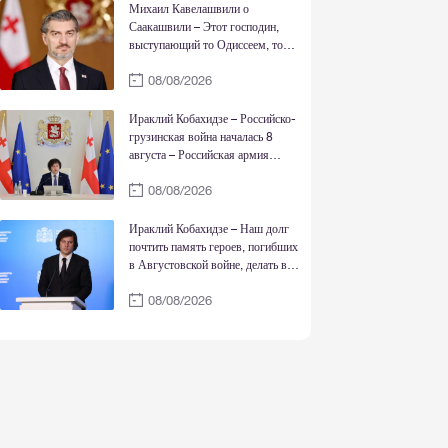
достоинства страны
Михаил Кавелашвили о
Саакашвили – Этот господин,
выступающий то Одиссеем, то
Нельсоном Манделой, то Ильей
08/08/2026
Чавчавадзе и Давидом-
Строителем, в действительности
является жалкой, трусливой
Ираклий Кобахидзе – Российско-
личностью
грузинская война началась 8
августа – Российская армия
вошла 8 августа после того, как
08/08/2026
соответствующее заявление
сделал тогдашний президент РФ –
То, что случилось 7 августа, это
Ираклий Кобахидзе – Наш долг
то, что режим Саакашвили
почтить память героев, погибших
обстрелял Цхинвали
в Августовской войне, делать все
возможное для мирного
08/08/2026
восстановления территориальной
целостности Грузии