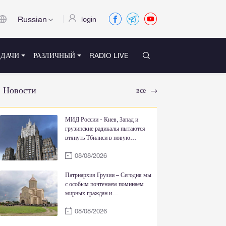
Russian
login
ЕДАЧИ
РАЗЛИЧНЫЙ
RADIO LIVE
Новости
все
МИД России - Киев, Запад и
грузинские радикалы пытаются
втянуть Тбилиси в новую
кровавую авантюру на Южном
08/08/2026
Кавказе
Патриархия Грузии – Сегодня мы
с особым почтением поминаем
мирных граждан и
военнослужащих,
08/08/2026
пожертвовавших своими
жизнями ради свободы и