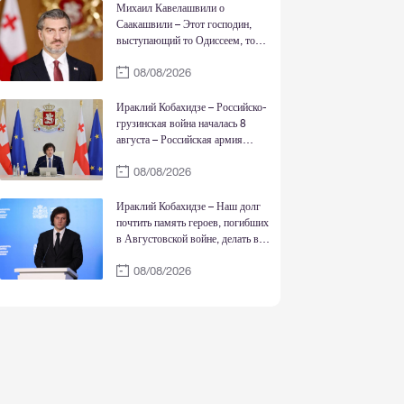
достоинства страны
Михаил Кавелашвили о
Саакашвили – Этот господин,
выступающий то Одиссеем, то
Нельсоном Манделой, то Ильей
08/08/2026
Чавчавадзе и Давидом-
Строителем, в действительности
является жалкой, трусливой
Ираклий Кобахидзе – Российско-
личностью
грузинская война началась 8
августа – Российская армия
вошла 8 августа после того, как
08/08/2026
соответствующее заявление
сделал тогдашний президент РФ –
То, что случилось 7 августа, это
Ираклий Кобахидзе – Наш долг
то, что режим Саакашвили
почтить память героев, погибших
обстрелял Цхинвали
в Августовской войне, делать все
возможное для мирного
08/08/2026
восстановления территориальной
целостности Грузии