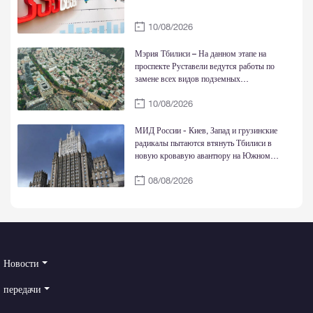
10/08/2026
Мэрия Тбилиси – На данном этапе на
проспекте Руставели ведутся работы по
замене всех видов подземных
коммуникаций, обустройству сетей
10/08/2026
водоснабжения и газоснабжения, а также
параллельно строится дренажная система
МИД России - Киев, Запад и грузинские
радикалы пытаются втянуть Тбилиси в
новую кровавую авантюру на Южном
Кавказе
08/08/2026
Новости
передачи