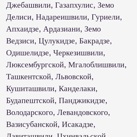
Джебашвили, Газапхулис, Земо
Делиси, Надареишвили, Гуриели,
Апхаидзе, Ардазиани, Земо
Ведзиси, Цулукидзе, Бакрадзе,
Одишелидзе, Черкезишвили,
Люксембургской, Мгалоблишвили,
Ташкентской, Львовской,
Кушиташвили, Канделаки,
Будапештской, Панджикидзе,
Володарского, Левандовского,
Вазисубанской, Исакадзе,
Давиташвили, Цхинвальской,