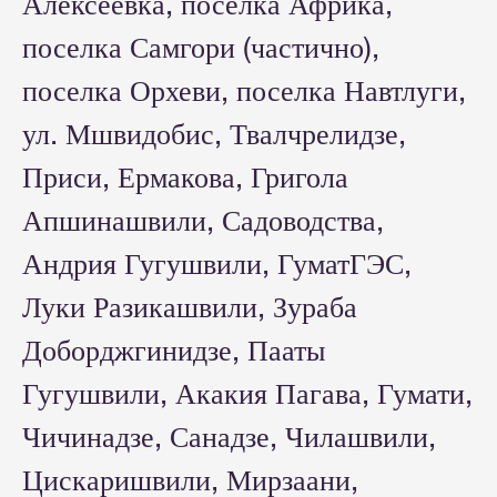
Алексеевка, поселка Африка,
поселка Самгори (частично),
поселка Орхеви, поселка Навтлуги,
ул. Мшвидобис, Твалчрелидзе,
Приси, Ермакова, Григола
Апшинашвили, Садоводства,
Андрия Гугушвили, ГуматГЭС,
Луки Разикашвили, Зураба
Доборджгинидзе, Пааты
Гугушвили, Акакия Пагава, Гумати,
Чичинадзе, Санадзе, Чилашвили,
Цискаришвили, Мирзаани,