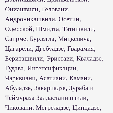
Ониашвили, Геловани,
Андроникашвили, Осетии,
Одесской, Шмидта, Татишвили,
Саирме, Бурдзгла, Мицкевича,
Цагарели, Дгебуадзе, Гварамия,
Бериташвили, Эристави, Квачадзе,
Гудава, Интенсификации,
Чарквиани, Асатиани, Камани,
Абуладзе, Закариадзе, Зураба и
Теймураза Залдастанишвили,
Чиковани, Мегреладзе, Цинцадзе,