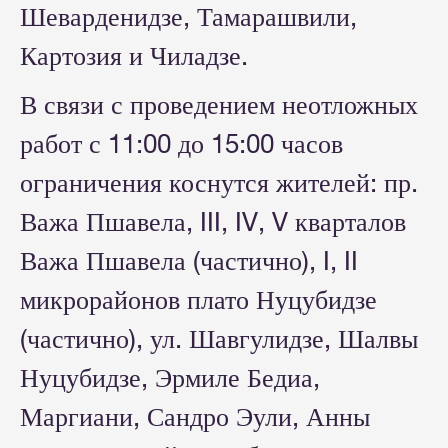
Шеварденидзе, Тамарашвили,
Картозия и Чиладзе.
В связи с проведением неотложных
работ с 11:00 до 15:00 часов
ограничения коснутся жителей: пр.
Важа Пшавела, III, IV, V кварталов
Важа Пшавела (частично), I, II
микрорайонов плато Нуцубидзе
(частично), ул. Шавгулидзе, Шалвы
Нуцубидзе, Эрмиле Бедиа,
Маргиани, Сандро Эули, Анны