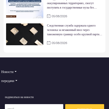
оккупированных территориях, смогут
поступить в государственные вузы без
национальных экзаменов и обучаться за счет
05/08/2026
государства
Следственная служба задержала одного
человека за незаконный ввоз через
таможенную границу особо крупной партии
золотых слитков
05/08/2026
Новости
передачи
подписаться на новости