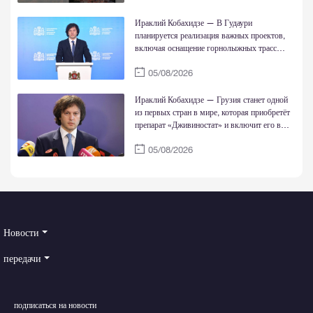
Ираклий Кобахидзе — В Гудаури
планируется реализация важных проектов,
включая оснащение горнолыжных трасс
системой искусственного оснежения
05/08/2026
Ираклий Кобахидзе — Грузия станет одной
из первых стран в мире, которая приобретёт
препарат «Дживиностат» и включит его в
государственную программу лечения
05/08/2026
заболеваний; Грузия является одним из
наглядных примеров заботы о своих
гражданах
Новости
передачи
подписаться на новости