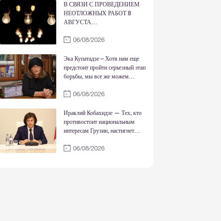
Родиной, Богом и совестью
В СВЯЗИ С ПРОВЕДЕНИЕМ
НЕОТЛОЖНЫХ РАБОТ 8
АВГУСТА
ЭЛЕКТРОСНАБЖЕНИЕ БУДЕТ
06/08/2026
ВРЕМЕННО ОГРАНИЧЕНО
Эка Купатадзе – Хотя нам еще
предстоит пройти серьезный этап
борьбы, мы все же можем
сказать, что справедливость
06/08/2026
восстановлена
Ираклий Кобахидзе — Тех, кто
противостоит национальным
интересам Грузии, настигнет
правосудие; сегодня государство
06/08/2026
сильно как никогда