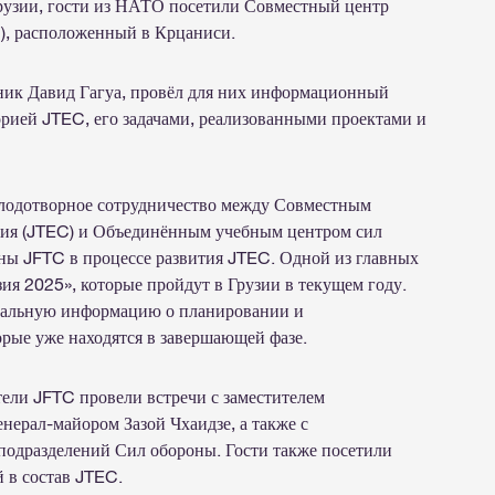
узии, гости из НАТО посетили Совместный центр
), расположенный в Крцаниси.
вник Давид Гагуа, провёл для них информационный
торией JTEC, его задачами, реализованными проектами и
плодотворное сотрудничество между Совместным
ия (JTEC) и Объединённым учебным центром сил
ны JFTC в процессе развития JTEC. Одной из главных
я 2025», которые пройдут в Грузии в текущем году.
етальную информацию о планировании и
орые уже находятся в завершающей фазе.
тели JFTC провели встречи с заместителем
ерал-майором Зазой Чхаидзе, а также с
подразделений Сил обороны. Гости также посетили
 в состав JTEC.