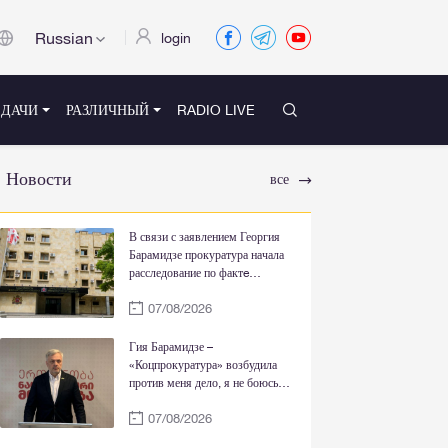
Russian
login
ЕДАЧИ
РАЗЛИЧНЫЙ
RADIO LIVE
Новости
все
В связи с заявлением Георгия
Барамидзе прокуратура начала
расследование по фактe
государственной измены и
07/08/2026
саботажа
Гия Барамидзе –
«Коцпрокуратура» возбудила
против меня дело, я не боюсь
вашего преследования, более
07/08/2026
того, я всегда был прав перед
вашей грязной пропагандой,